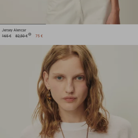
1
2
3
Jersey
Alencar
165 €
82,50 €
75 €