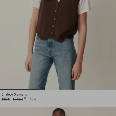
1
2
3
Chaleco
Giancarlo
135 €
67,50 €
65 €