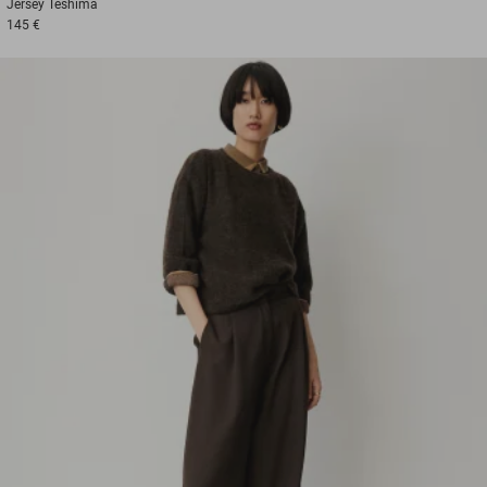
Jersey
Teshima
145 €