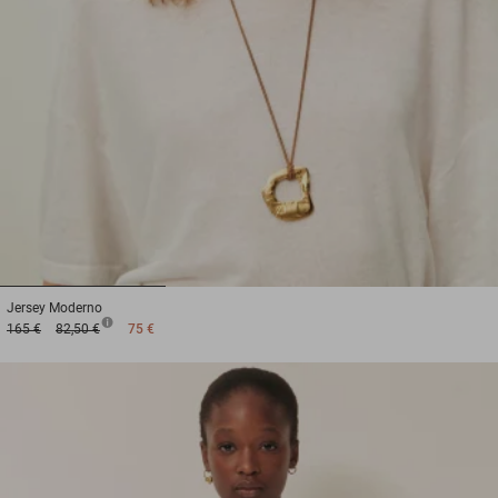
1
2
3
Jersey
Moderno
165 €
82,50 €
75 €