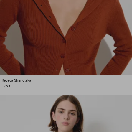
1
2
3
Rebeca
Shimoteka
175 €