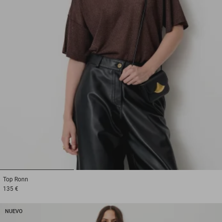
1
2
3
Top
Ronn
135 €
NUEVO