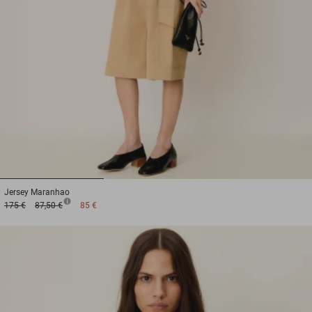
1
2
3
Jersey
Maranhao
175 €
87,50 €
85 €