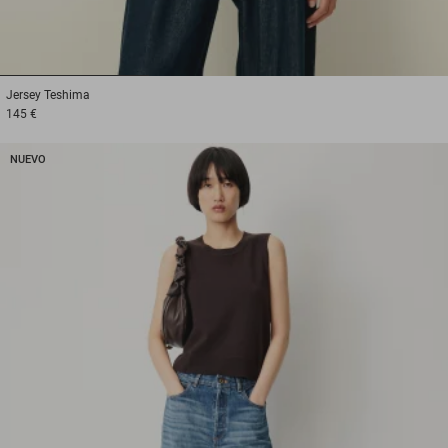
1
2
3
Jersey
Teshima
145 €
NUEVO