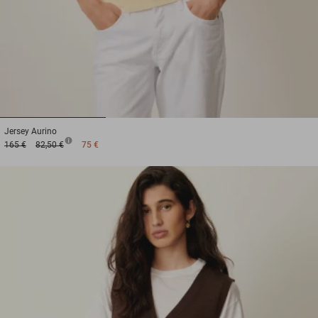
1
2
3
Jersey
Aurino
165 €
82,50 €
75 €