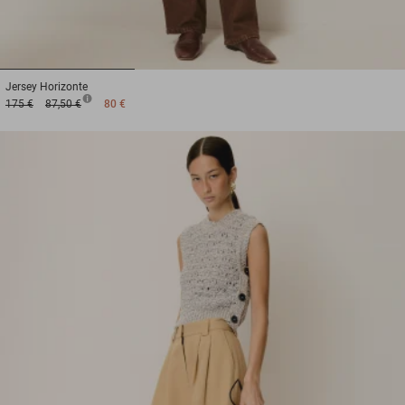
1
2
3
Jersey
Horizonte
175 €
87,50 €
80 €