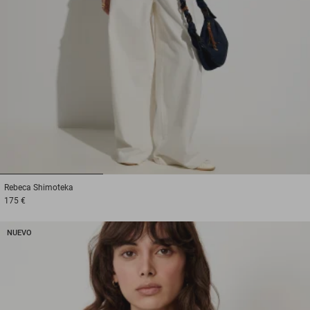
1
2
3
Rebeca
Shimoteka
175 €
NUEVO