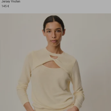
Jersey
Ynoten
145 €