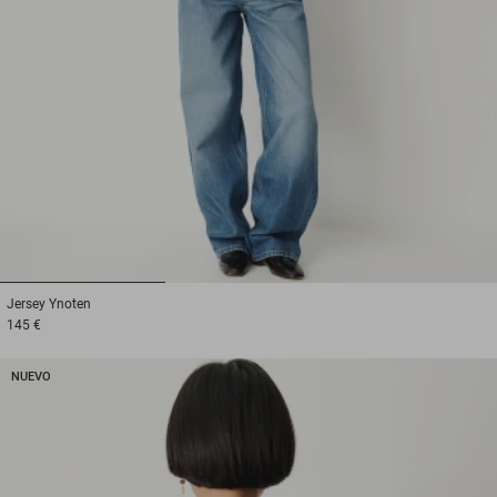
1
2
3
Jersey
Ynoten
145 €
NUEVO