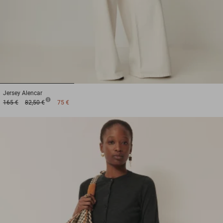
1
2
3
Jersey
Alencar
165 €
82,50 €
75 €