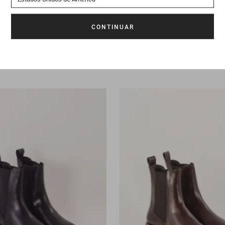
e
Astaire
275 €
Mocasines
Barcelo