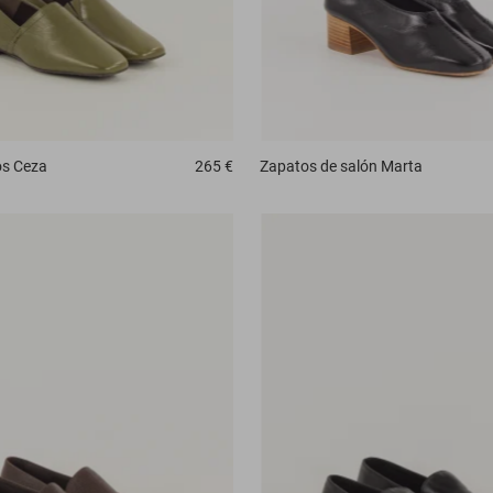
os
Ceza
265 €
Zapatos de salón
Marta