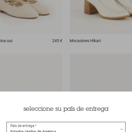
ina oui
245 €
Mocasines
Hikari
seleccione su país de entrega
País de entrega