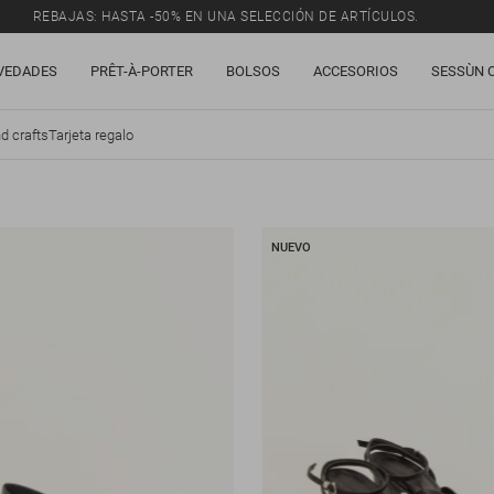
REBAJAS: HASTA -50% EN UNA SELECCIÓN DE ARTÍCULOS.
VEDADES
PRÊT-À-PORTER
BOLSOS
ACCESORIOS
SESSÙN 
d crafts
Tarjeta regalo
NUEVO