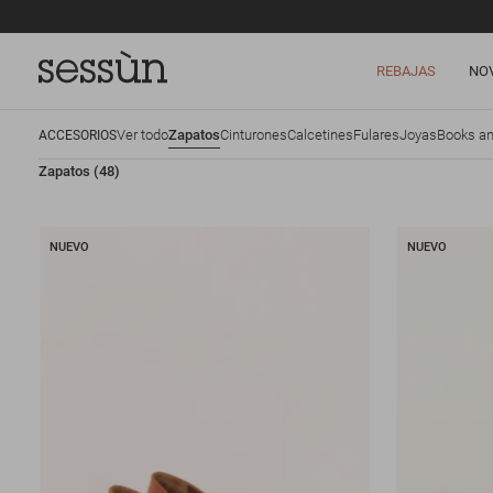
REBAJAS
NO
Ver todo
Zapatos
Cinturones
Calcetines
Fulares
Joyas
Books an
ACCESORIOS
Zapatos
(48)
NUEVO
NUEVO