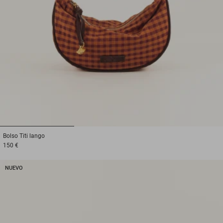
1
2
3
Bolso
Titi lango
150 €
NUEVO