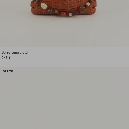
1
2
3
Bolso
Luna clutch
245 €
NUEVO