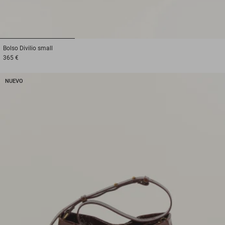
1
2
3
Bolso
Divilio small
365 €
NUEVO