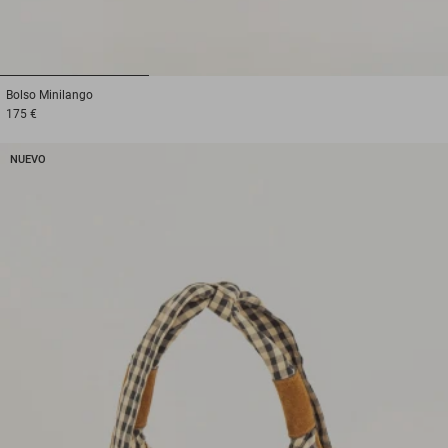
1
2
3
Bolso
Minilango
175 €
NUEVO