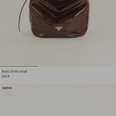
1
2
3
Bolso
Divilio small
365 €
NUEVO