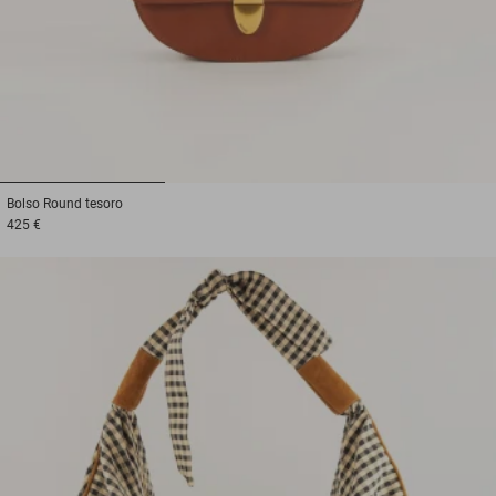
1
2
3
Bolso
Round tesoro
425 €