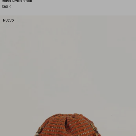
Bolso
Divilio small
365 €
NUEVO