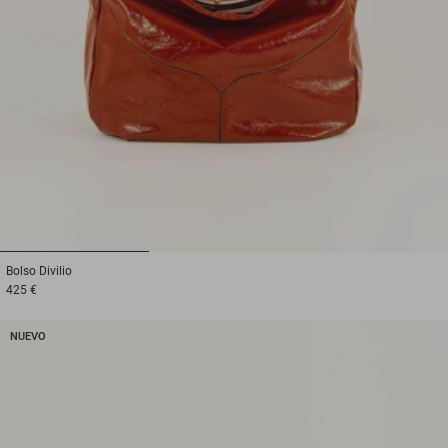
1
2
3
Bolso
Divilio
425 €
NUEVO