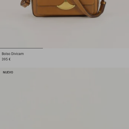
1
2
3
Bolso
Divicam
395 €
NUEVO