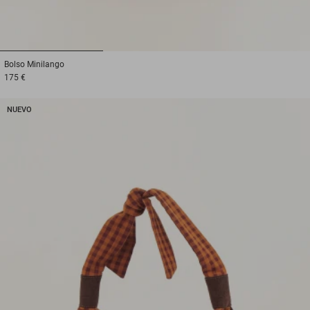
1
2
3
Bolso
Minilango
175 €
NUEVO