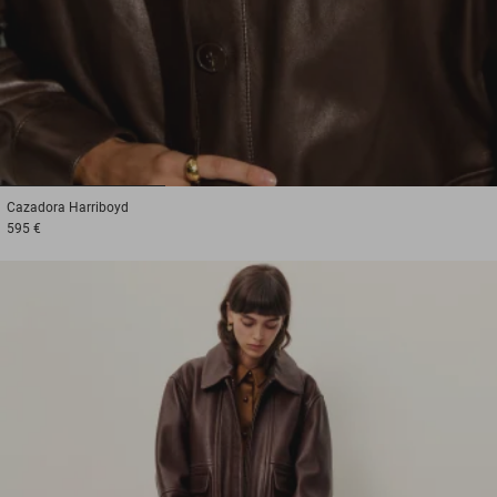
1
2
3
Cazadora
Harriboyd
595 €