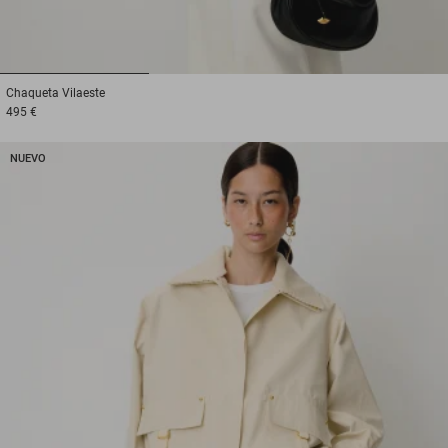
1
2
3
Chaqueta
Vilaeste
495 €
NUEVO