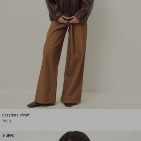
1
2
3
Cazadora
Wyatt
795 €
NUEVO