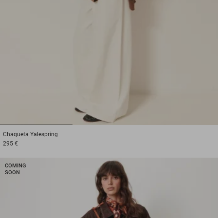
1
2
3
Chaqueta
Yalespring
295 €
COMING
SOON