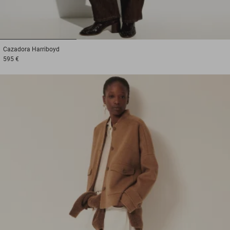
1
2
3
Cazadora
Harriboyd
595 €