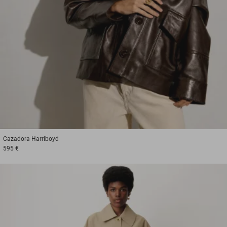
1
2
3
Cazadora
Harriboyd
595 €