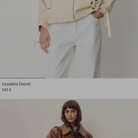
1
2
3
Cazadora
Diwork
345 €