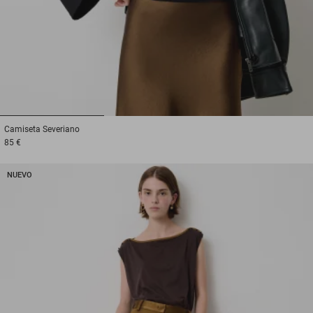
1
2
3
Camiseta
Severiano
85 €
NUEVO