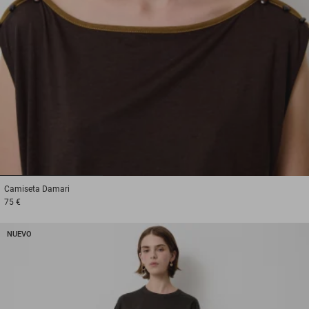
1
2
3
Camiseta
Damari
75 €
NUEVO