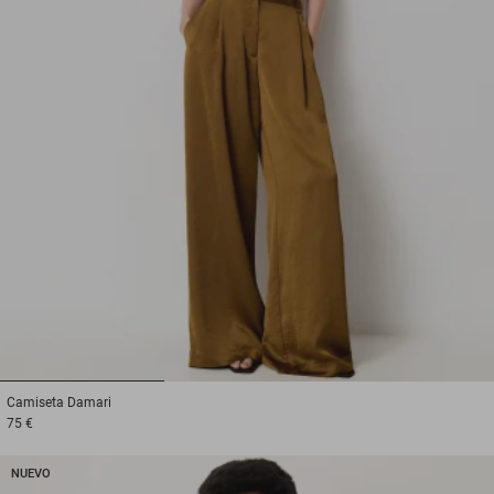
1
2
3
Camiseta
Damari
75 €
NUEVO