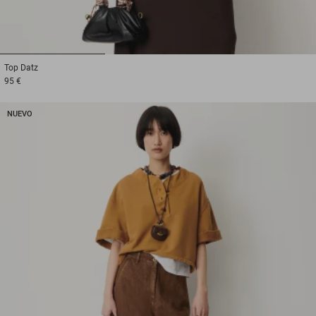
1
2
3
Top
Datz
95 €
NUEVO