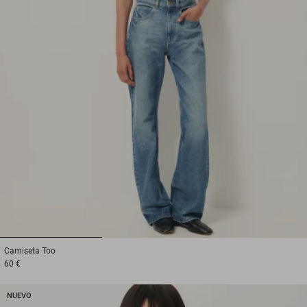
1
2
3
Camiseta
Too
60 €
NUEVO