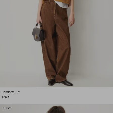
1
2
3
Camiseta
Lift
125 €
NUEVO