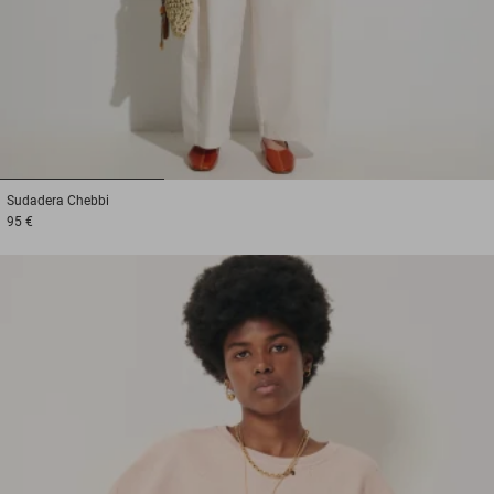
1
2
3
Sudadera
Chebbi
95 €