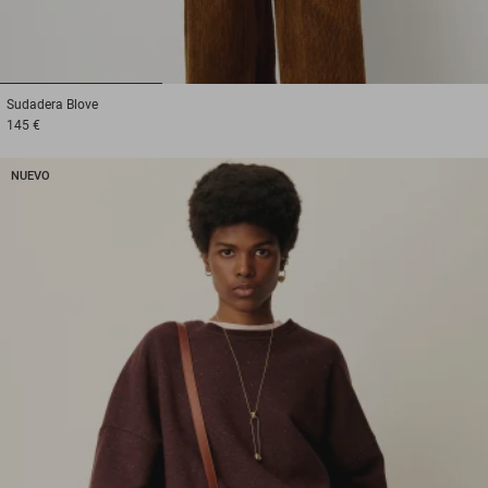
1
2
3
Sudadera
Blove
145 €
NUEVO