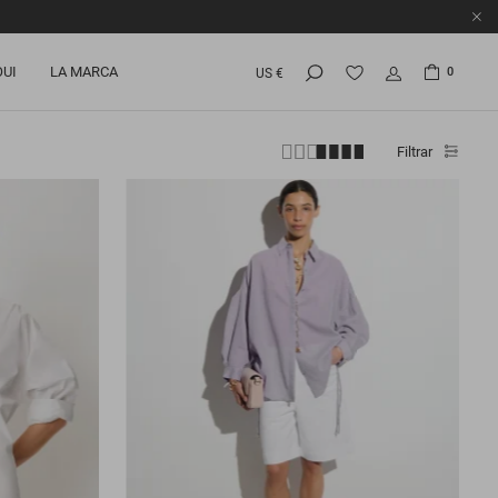
OUI
LA MARCA
0
US €
Filtrar