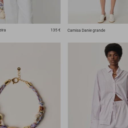
eira
135 €
Camisa
Danie grande