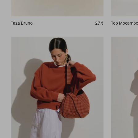
Taza
Bruno
27 €
Top
Mocamb