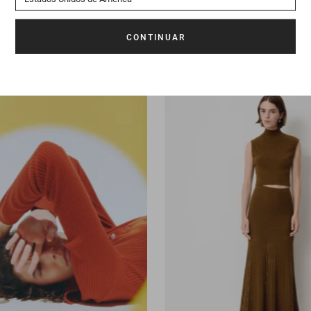
Portavelas
Bois
ma
175 €