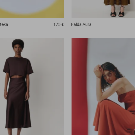
Falda
Aura
teka
175 €