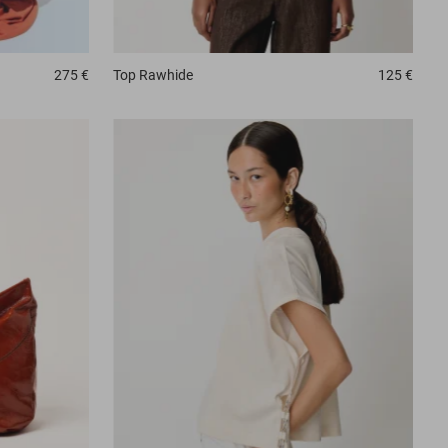
275 €
Top
Rawhide
125 €