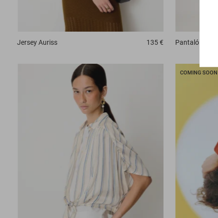
Jersey
Auriss
135 €
Pantalón
Piu
COMING SOON