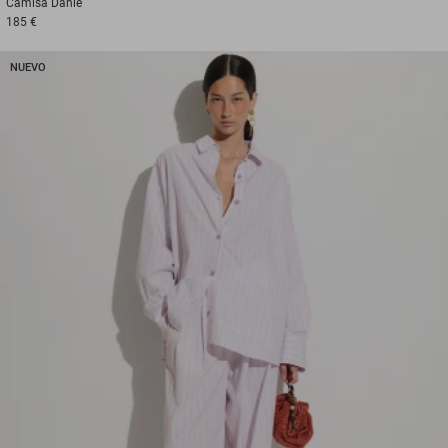
Camisa
Danie
185 €
NUEVO