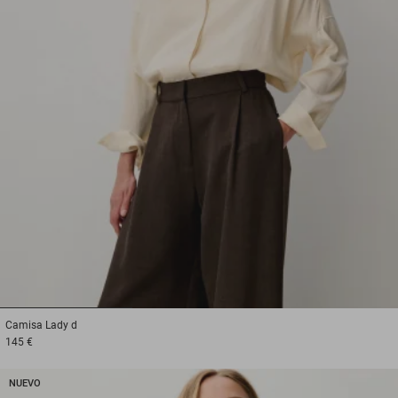
1
2
3
Camisa
Lady d
145 €
NUEVO