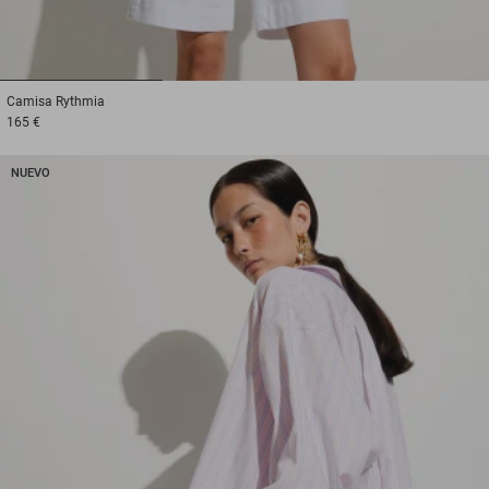
1
2
3
Camisa
Rythmia
165 €
NUEVO