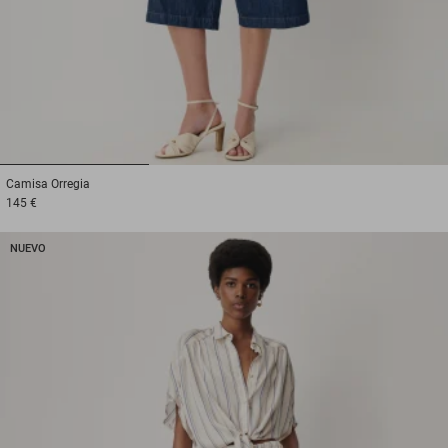
1
2
3
Camisa
Orregia
145 €
NUEVO