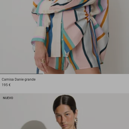
1
2
3
Camisa
Danie grande
195 €
NUEVO