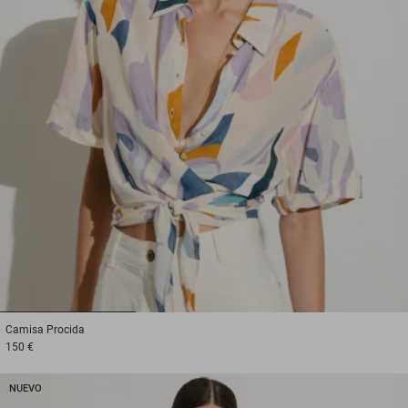
1
2
3
Camisa
Procida
150 €
NUEVO