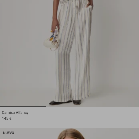
1
2
3
Camisa
Alfancy
145 €
NUEVO