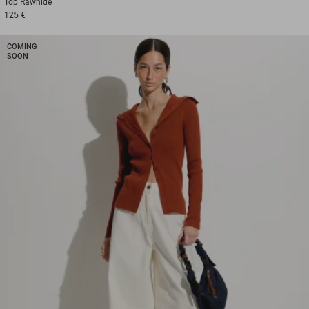
Top
Rawhide
125 €
COMING
SOON