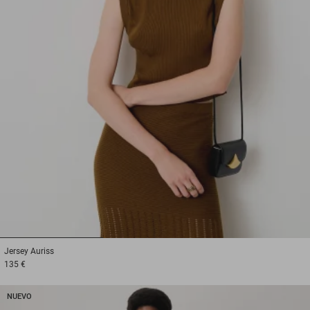
1
2
3
Jersey
Auriss
135 €
NUEVO