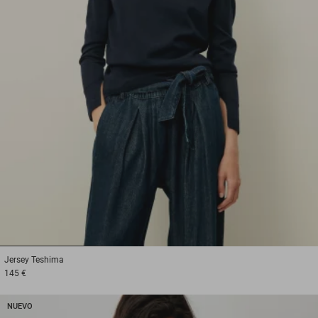
1
2
3
Jersey
Teshima
145 €
NUEVO