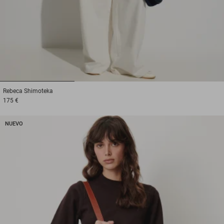
1
2
3
Rebeca
Shimoteka
175 €
NUEVO