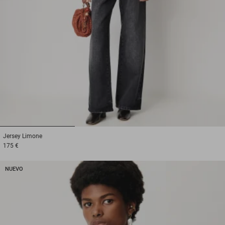
1
2
3
Jersey
Limone
175 €
NUEVO