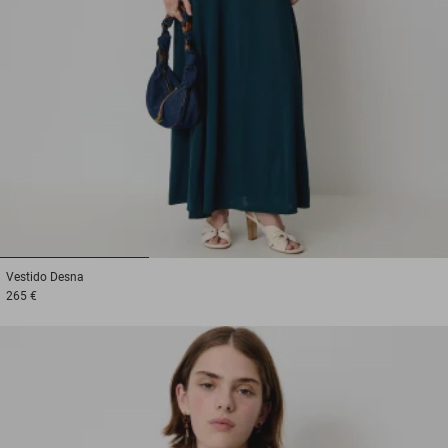
1
2
3
Vestido
Desna
265 €