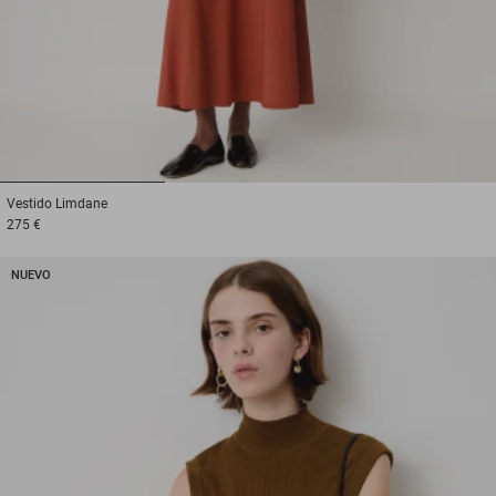
1
2
3
Vestido
Limdane
275 €
NUEVO