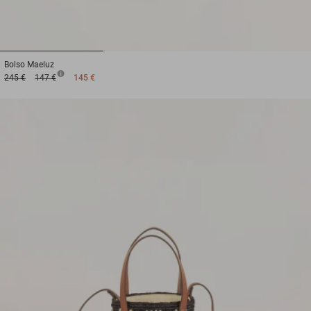
1
2
3
Bolso
Maeluz
245 €
147 €
145 €