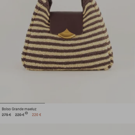
1
2
3
Bolso
Grande maeluz
275 €
220 €
220 €