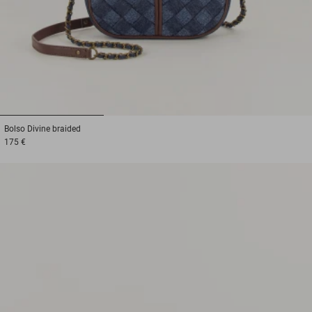
1
2
3
Bolso
Divine braided
175 €