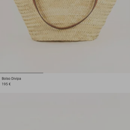
1
2
3
Bolso
Divipa
195 €