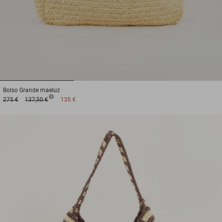
1
2
3
Bolso
Grande maeluz
275 €
137,50 €
135 €