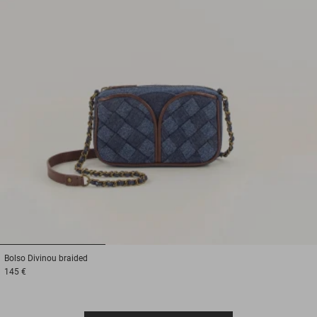
1
2
3
Bolso
Divinou braided
145 €