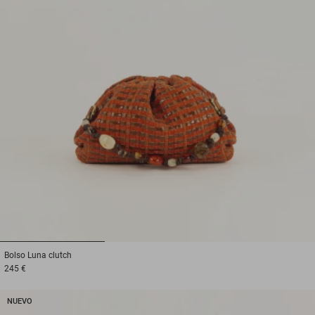
1
2
3
Bolso
Luna clutch
245 €
NUEVO