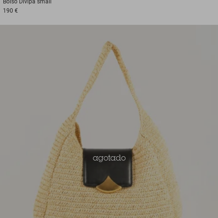
Bolso
Divipa small
190 €
agotado