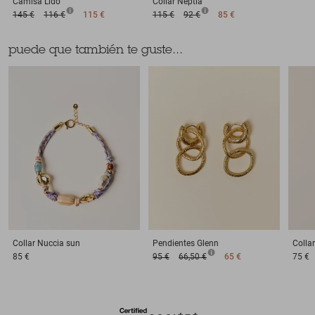
Camisa
Lido
Collar
Neptia
145 €
116 €
115 €
115 €
92 €
85 €
puede que también te guste...
Collar
Nuccia sun
Pendientes
Glenn
Collar
85 €
95 €
66,50 €
65 €
75 €