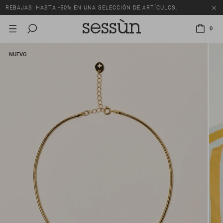
REBAJAS: HASTA -50% EN UNA SELECCIÓN DE ARTÍCULOS.
0
NUEVO