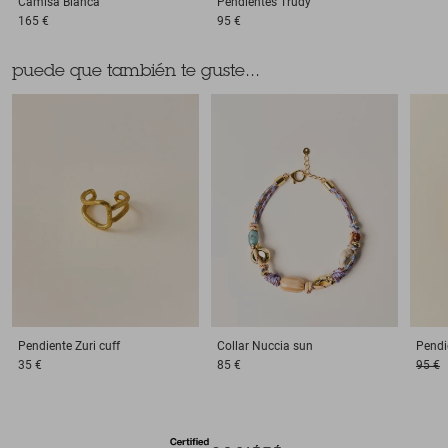
Camisa
Bianca
Pendientes
Trudy
165 €
95 €
puede que también te guste...
Pendiente
Zuri cuff
Collar
Nuccia sun
Pendi
35 €
85 €
95 €