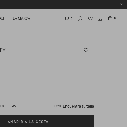
OUI
LA MARCA
0
US €
TY
Encuentra tu talla
40
42
AÑADIR A LA CESTA