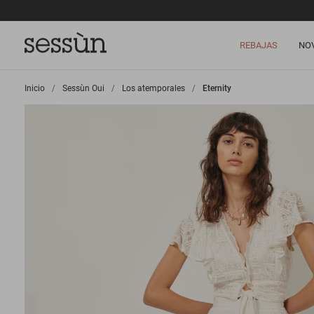
REBAJAS
NO
Inicio
>
Sessùn Oui
>
Los atemporales
>
Eternity