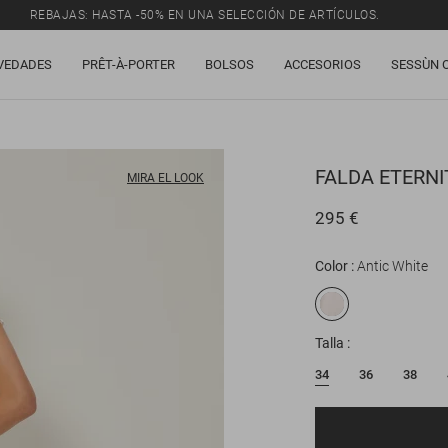
REBAJAS: HASTA -50% EN UNA SELECCIÓN DE ARTÍCULOS.
VEDADES
PRÊT-À-PORTER
BOLSOS
ACCESORIOS
SESSÙN 
FALDA
ETERNI
MIRA EL LOOK
295 €
Color
Antic White
Talla
34
36
38