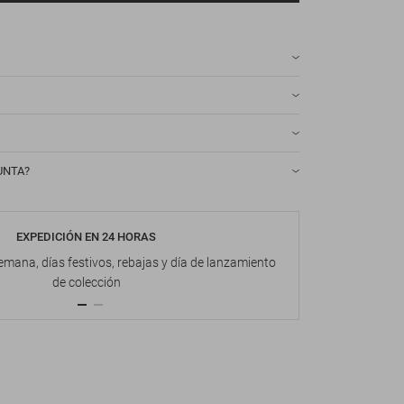
UNTA?
EXPEDICIÓN EN 24 HORAS
DEVOL
emana, días festivos, rebajas y día de lanzamiento
Hasta 1
de colección