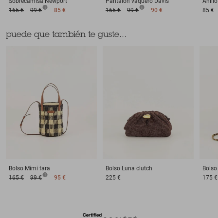
Sobrecamisa
Newport
Pantalón vaquero
Davis
Anillo
165 €
99 €
85 €
165 €
99 €
90 €
85 €
puede que también te guste...
Bolso
Mimi tara
Bolso
Luna clutch
Bolso
165 €
99 €
95 €
225 €
175 €