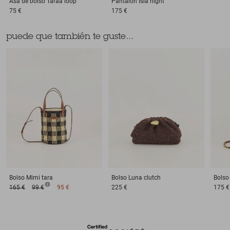
Asa de bolso
Taraa loop
Pantalón
Isla night
75 €
175 €
puede que también te guste...
Bolso
Mimi tara
Bolso
Luna clutch
Bolso
165 €
99 €
95 €
225 €
175 €