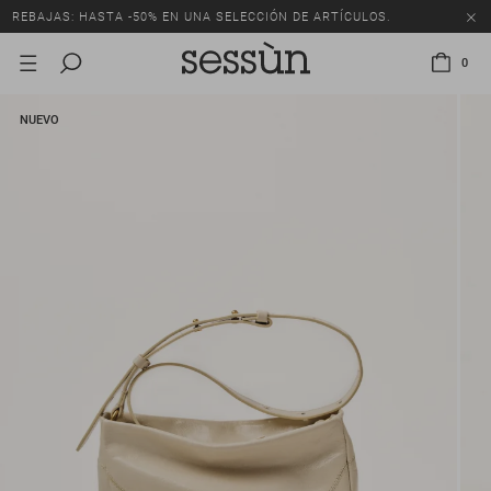
REBAJAS: HASTA -50% EN UNA SELECCIÓN DE ARTÍCULOS.
0
NUEVO