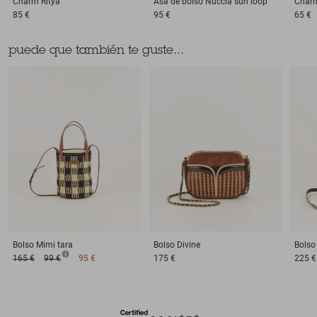
Charm
Ritya
Asa de bolso
Nuccia sun loop
Char
85 €
95 €
65 €
puede que también te guste...
Bolso
Mimi tara
Bolso
Divine
Bolso
165 €
99 €
95 €
175 €
225 €