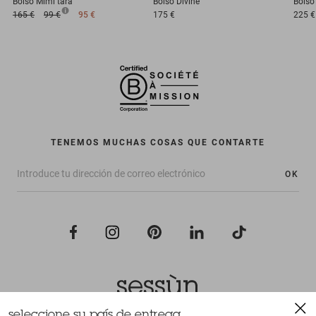
Bolso
Mimi tara
Bolso
Divine
Bolso
165 €
99 €
95 €
175 €
225 €
TENEMOS MUCHAS COSAS QUE CONTARTE
OK
seleccione su país de entrega