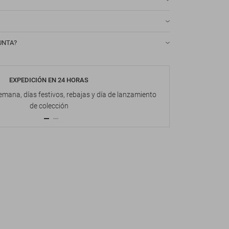
UNTA?
EXPEDICIÓN EN 24 HORAS
DEVOL
emana, días festivos, rebajas y día de lanzamiento
Hasta 1
de colección