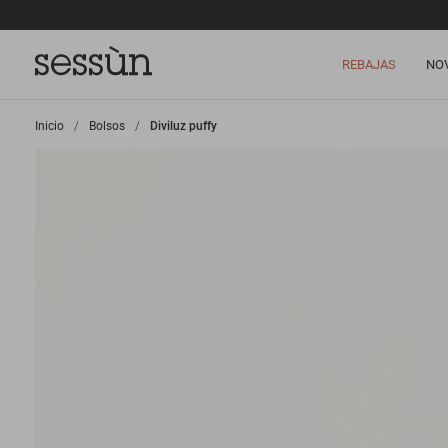
REBAJAS
NO
Inicio
>
Bolsos
>
Diviluz puffy