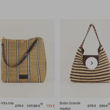
o
Vita mia
Bolso
Grande
275 €
137,50 €
135 €
275 €
220 €
maeluz