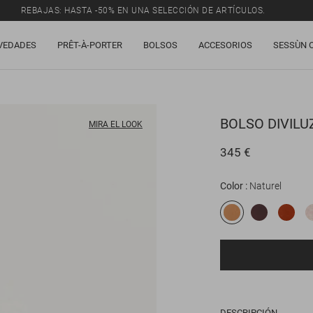
REBAJAS: HASTA -50% EN UNA SELECCIÓN DE ARTÍCULOS.
VEDADES
PRÊT-À-PORTER
BOLSOS
ACCESORIOS
SESSÙN 
BOLSO
DIVILU
MIRA EL LOOK
345 €
Color
Naturel
DESCRIPCIÓN