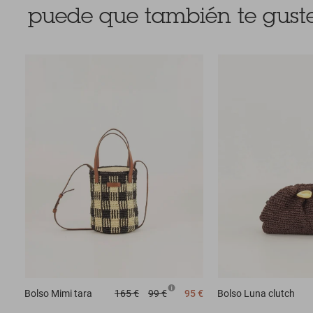
puede que también te guste
Bolso
Mimi tara
165 €
99 €
95 €
Bolso
Luna clutch