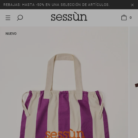
REBAJAS: HASTA -50% EN UNA SELECCIÓN DE ARTÍCULOS.
0
NUEVO