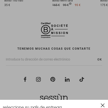
Bolso
Tito nati
Bolso
Mimi tara
Bolso
35 €
165 €
99 €
95 €
175 €
TENEMOS MUCHAS COSAS QUE CONTARTE
OK
seleccione su país de entrega