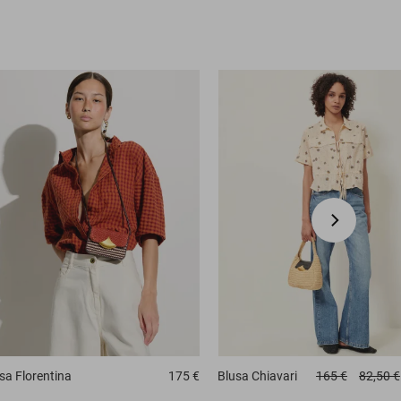
sa
Florentina
175 €
Blusa
Chiavari
165 €
82,50 €