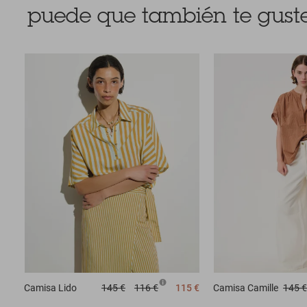
puede que también te guste
Camisa
Lido
145 €
116 €
115 €
Camisa
Camille
145 €