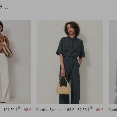
...
101,50 €
95 €
Camisa
Simonin
165 €
82,50 €
80 €
Cami