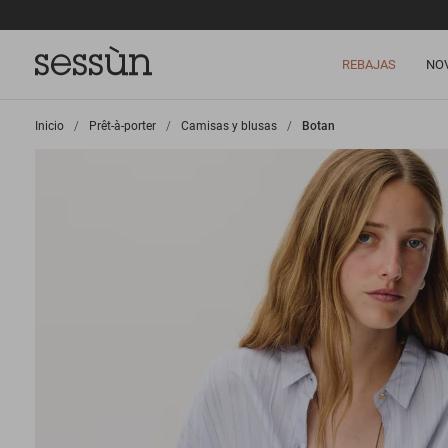
REBAJAS
NO
Inicio
>
Prêt-à-porter
>
Camisas y blusas
>
Botan