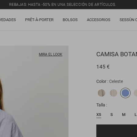
REBAJAS: HASTA -50% EN UNA SELECCIÓN DE ARTÍCULOS.
VEDADES
PRÊT-À-PORTER
BOLSOS
ACCESORIOS
SESSÙN 
CAMISA
BOTA
MIRA EL LOOK
145 €
Color
Celeste
Talla
XS
S
M
L