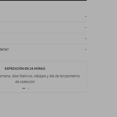
UNTA?
EXPEDICIÓN EN 24 HORAS
DEVOL
emana, días festivos, rebajas y día de lanzamiento
Hasta 1
de colección