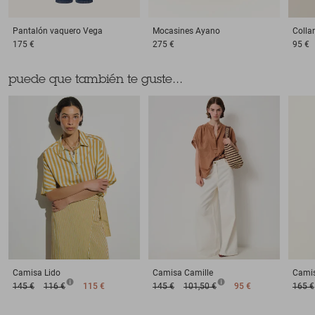
Pantalón vaquero
Vega
Mocasines
Ayano
Collar
175 €
275 €
95 €
puede que también te guste...
Camisa
Lido
Camisa
Camille
Cami
145 €
116 €
115 €
145 €
101,50 €
95 €
165 €