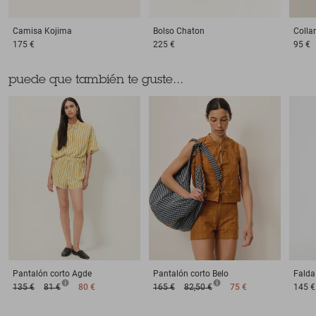
Camisa
Kojima
Bolso
Chaton
Collar
175 €
225 €
95 €
puede que también te guste...
Pantalón corto
Agde
Pantalón corto
Belo
Falda
135 €
81 €
80 €
165 €
82,50 €
75 €
145 €