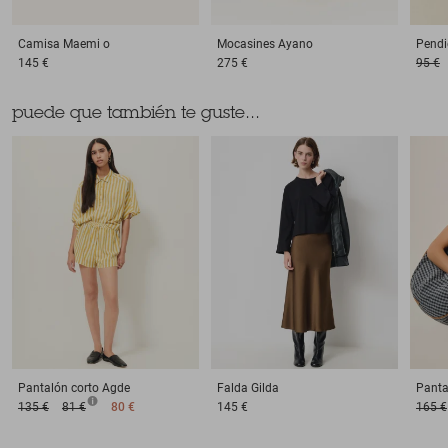
Camisa
Maemi o
Mocasines
Ayano
Pendi
145 €
275 €
95 €
puede que también te guste...
Pantalón corto
Agde
Falda
Gilda
Panta
135 €
81 €
80 €
145 €
165 €