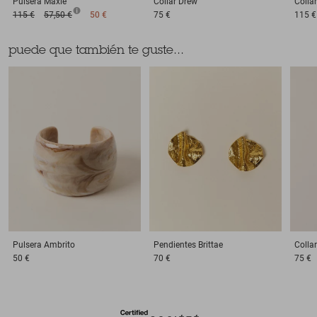
Pulsera
Maxie
Collar
Drew
Collar
115 €
57,50 €
50 €
75 €
115 €
puede que también te guste...
Pulsera
Ambrito
Pendientes
Brittae
Collar
50 €
70 €
75 €