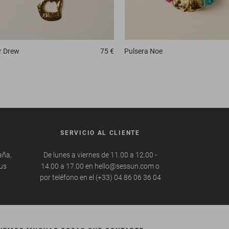
r
Drew
75 €
Pulsera
Noe
SERVICIO AL CLIENTE
aña,
De lunes a viernes de 11.00 a 12.00 -
tus
14.00 a 17.00 en hello@sessun.com o
por teléfono en el (+33) 04 86 06 36 04