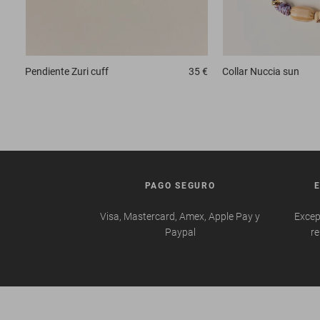
Pendiente
Zuri cuff
35 €
Collar
Nuccia sun
PAGO SEGURO
Visa, Mastercard, Amex, Apple Pay y
Excep
Paypal
re