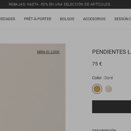
REBAJAS: HASTA -50% EN UNA SELECCIÓN DE ARTÍCULOS.
VEDADES
PRÊT-À-PORTER
BOLSOS
ACCESORIOS
SESSÙN 
PENDIENTES
L
MIRA EL LOOK
75 €
Color
Doré
DESCRIPCIÓN