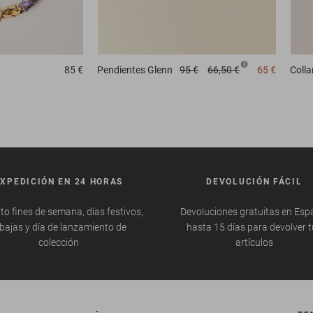
85 €
Pendientes
Glenn
95 €
66,50 €
65 €
Colla
EXPEDICIÓN EN 24 HORAS
DEVOLUCIÓN FÁCIL
to fines de semana, días festivos,
Devoluciones gratuitas en Esp
bajas y día de lanzamiento de
hasta 15 días para devolver 
colección
artículos