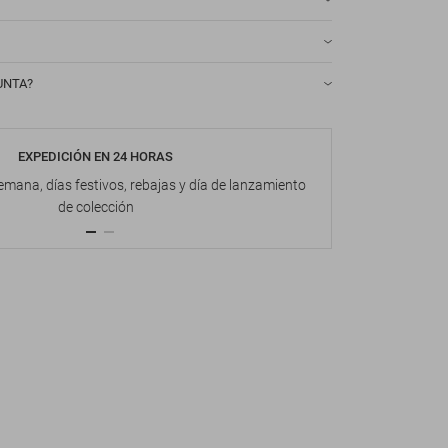
UNTA?
EXPEDICIÓN EN 24 HORAS
DEVOL
emana, días festivos, rebajas y día de lanzamiento
Hasta 1
de colección