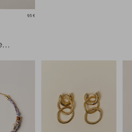
95 €
...