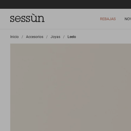
REBAJAS
NO
Inicio
>
Accesorios
>
Joyas
>
Leelo