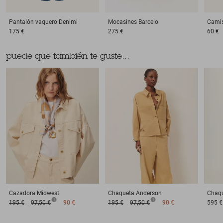
Pantalón vaquero
Denimi
Mocasines
Barcelo
Cami
175 €
275 €
60 €
puede que también te guste...
Cazadora
Midwest
Chaqueta
Anderson
Chaq
195 €
97,50 €
90 €
195 €
97,50 €
90 €
595 €