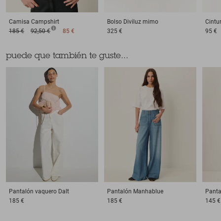
Camisa
Campshirt
Bolso
Diviluz mimo
Cintu
185 €
92,50 €
85 €
325 €
95 €
puede que también te guste...
Pantalón vaquero
Dalt
Pantalón
Manhablue
Panta
185 €
185 €
145 €