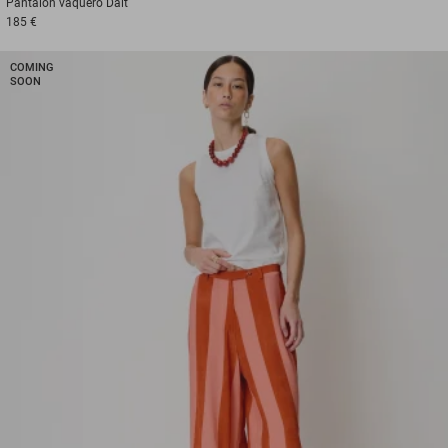
Pantalón vaquero
Dalt
185 €
COMING
SOON