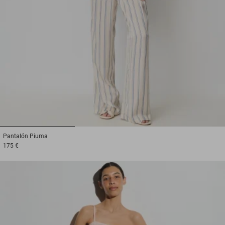
1
2
3
Pantalón
Piuma
175 €