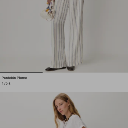
1
2
3
Pantalón
Piuma
175 €