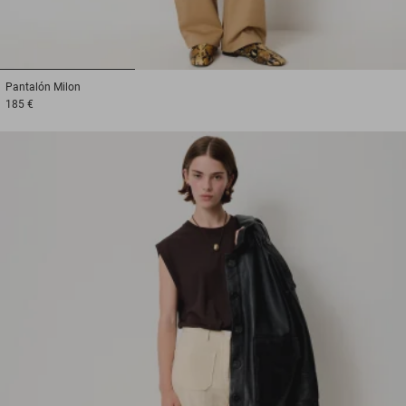
1
2
3
Pantalón
Milon
185 €