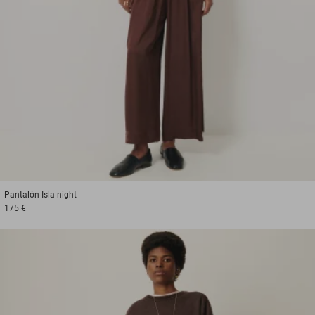
1
2
3
Pantalón
Isla night
175 €