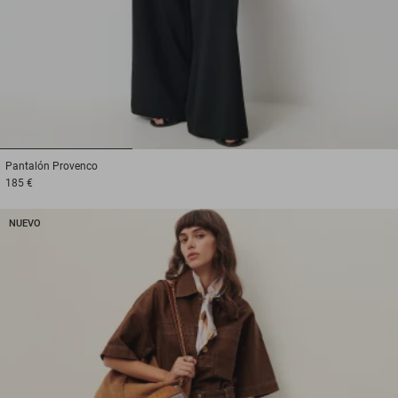
1
2
3
Pantalón
Provenco
185 €
NUEVO