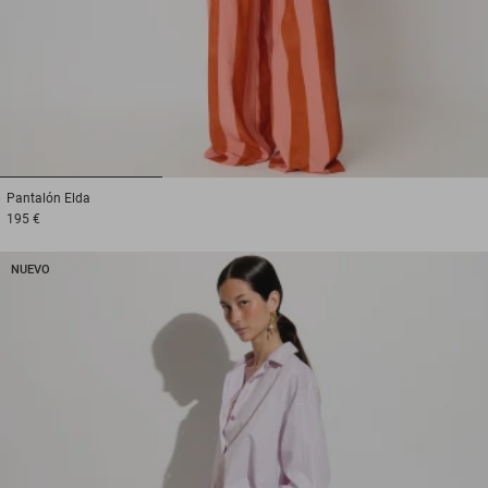
1
2
3
Pantalón
Elda
195 €
NUEVO