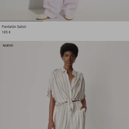
1
2
3
Pantalón
Satori
185 €
NUEVO