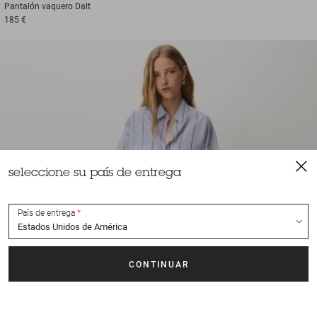
Pantalón vaquero
Dalt
185 €
seleccione su país de entrega
País de entrega