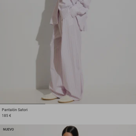
1
2
3
Pantalón
Satori
185 €
NUEVO