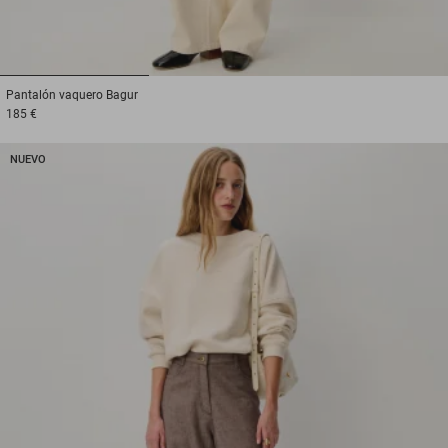
1
2
3
Pantalón vaquero
Bagur
185 €
NUEVO