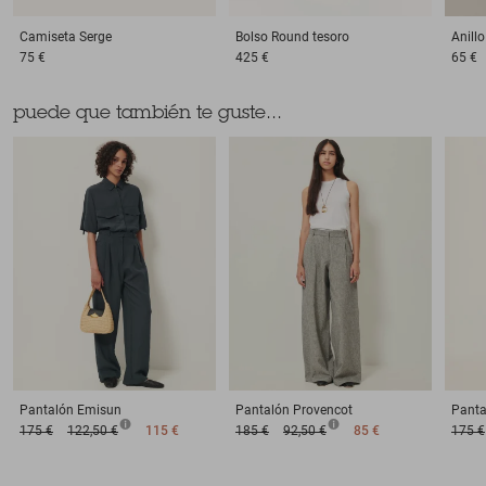
Camiseta
Serge
Bolso
Round tesoro
Anillo
75 €
425 €
65 €
puede que también te guste...
Pantalón
Emisun
Pantalón
Provencot
Panta
175 €
122,50 €
115 €
185 €
92,50 €
85 €
175 €