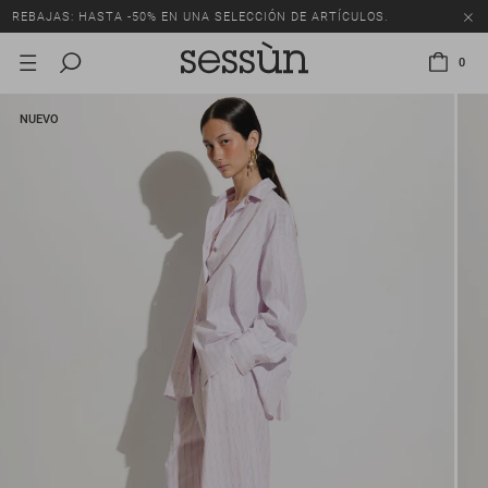
REBAJAS: HASTA -50% EN UNA SELECCIÓN DE ARTÍCULOS.
0
NUEVO