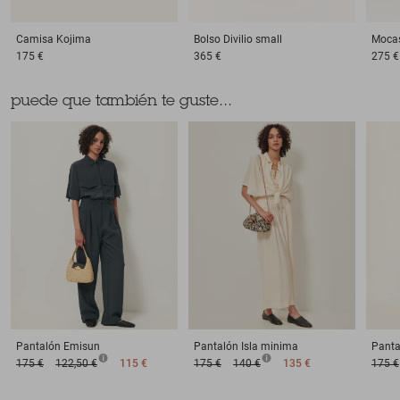
Camisa
Kojima
Bolso
Divilio small
Moca
175 €
365 €
275 €
puede que también te guste...
Pantalón
Emisun
Pantalón
Isla minima
Panta
175 €
122,50 €
115 €
175 €
140 €
135 €
175 €