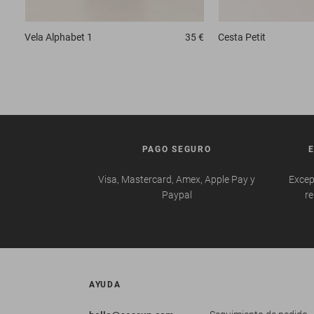
Vela
Alphabet 1
35 €
Cesta
Petit
PAGO SEGURO
Visa, Mastercard, Amex, Apple Pay y
Excep
Paypal
re
AYUDA