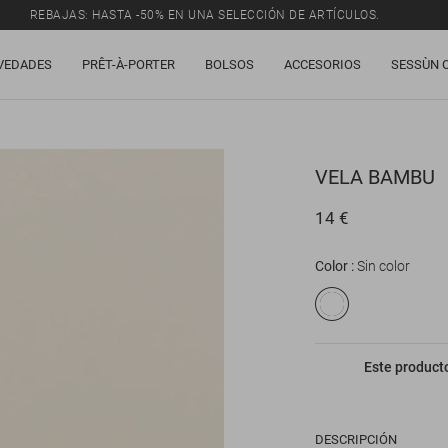
REBAJAS: HASTA -50% EN UNA SELECCIÓN DE ARTÍCULOS.
VEDADES
PRÊT-À-PORTER
BOLSOS
ACCESORIOS
SESSÙN 
VELA
BAMBU
14 €
Color
Sin color
Este producto
DESCRIPCIÓN