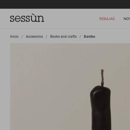
REBAJAS
NO
Inicio
>
Accesorios
>
Books and crafts
>
Bambu