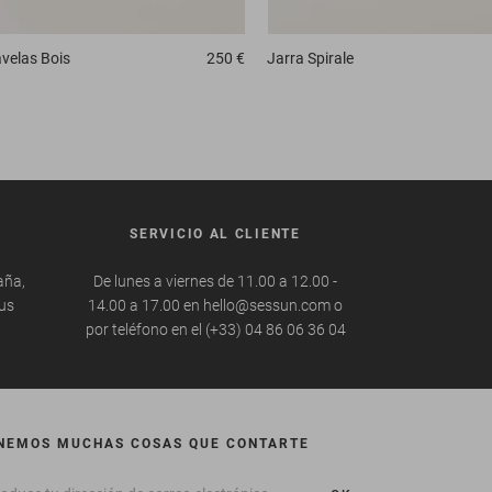
avelas
Bois
250 €
Jarra
Spirale
SERVICIO AL CLIENTE
aña,
De lunes a viernes de 11.00 a 12.00 -
tus
14.00 a 17.00 en hello@sessun.com o
por teléfono en el (+33) 04 86 06 36 04
NEMOS MUCHAS COSAS QUE CONTARTE