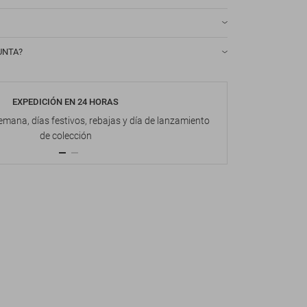
UNTA?
EXPEDICIÓN EN 24 HORAS
DEVOL
emana, días festivos, rebajas y día de lanzamiento
Hasta 1
de colección