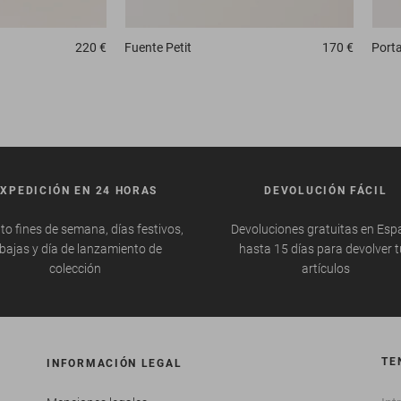
220 €
Fuente
Petit
170 €
Port
EXPEDICIÓN EN 24 HORAS
DEVOLUCIÓN FÁCIL
to fines de semana, días festivos,
Devoluciones gratuitas en Esp
bajas y día de lanzamiento de
hasta 15 días para devolver 
colección
artículos
TE
INFORMACIÓN LEGAL