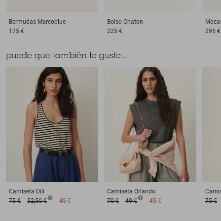
Bermudas
Marcoblue
Bolso
Chaton
Moca
175 €
225 €
295 €
puede que también te guste...
Camiseta
Dili
Camiseta
Orlando
Cami
75 €
52,50 €
45 €
70 €
49 €
45 €
75 €