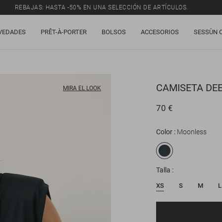
REBAJAS: HASTA -50% EN UNA SELECCIÓN DE ARTÍCULOS.
VEDADES
PRÊT-À-PORTER
BOLSOS
ACCESORIOS
SESSÙN 
CAMISETA
DE
MIRA EL LOOK
70 €
Color
Moonless
Talla
XS
S
M
L