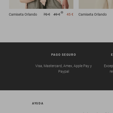
Camiseta
Orlando
70 €
49 €
45 €
Camiseta
Orlando
PAGO SEGURO
Visa, Mastercard, Amex, Apple Pay y
Excep
Paypal
re
AYUDA