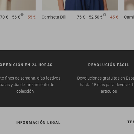
70 €
56 €
55 €
Camiseta
Dili
75 €
52,50 €
45 €
Cami
EXPEDICIÓN EN 24 HORAS
DEVOLUCIÓN FÁCIL
to fines de semana, días festivos,
Devoluciones gratuitas en Esp
bajas y día de lanzamiento de
hasta 15 días para devolver 
colección
artículos
TE
INFORMACIÓN LEGAL