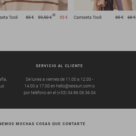
seta
Tooli
85 €
59,50 €
55 €
Camiseta
Tooli
85 €
68 €
SERVICIO AL CLIENTE
aña,
De lunes a viernes de 11.00 a 12.00 -
tus
14.00 a 17.00 en hello@sessun.com o
por teléfono en el (+33) 04 86 06 36 04
NEMOS MUCHAS COSAS QUE CONTARTE