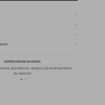
UNTA?
EXPEDICIÓN EN 24 HORAS
DEVOL
emana, días festivos, rebajas y día de lanzamiento
Hasta 1
de colección