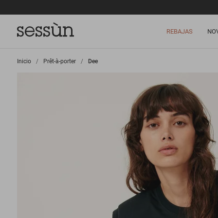
REBAJAS
NO
Inicio
>
Prêt-à-porter
>
Dee