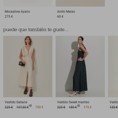
Mocasines
Ayano
Anillo
Maiao
275 €
60 €
puede que también te guste...
Vestido
Galiane
Vestido
Sweet mambo
Vesti
225 €
157,50 €
150 €
225 €
180 €
175 €
135 €