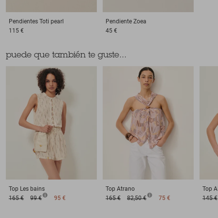
Pendientes
Toti pearl
Pendiente
Zoea
115 €
45 €
puede que también te guste...
Top
Les bains
Top
Atrano
Top
A
165 €
99 €
95 €
165 €
82,50 €
75 €
145 €