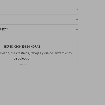
UNTA?
EXPEDICIÓN EN 24 HORAS
DEVOL
emana, días festivos, rebajas y día de lanzamiento
Hasta 1
de colección