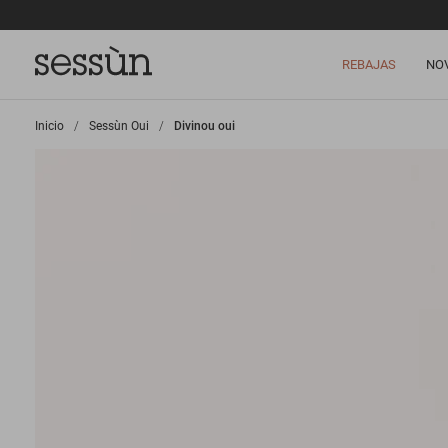
REBAJAS
NO
Inicio
>
Sessùn Oui
>
Divinou oui