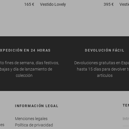
165 €
Vestido
Lovely
395 €
Vest
EXPEDICIÓN EN 24 HORAS
DEVOLUCIÓN FÁCIL
to fines de semana, días festivos,
Devoluciones gratuitas en Esp
bajas y día de lanzamiento de
hasta 15 días para devolver 
colección
artículos
TE
INFORMACIÓN LEGAL
Menciones legales
tes
Política de privacidad