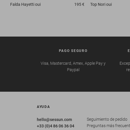
Falda
Hayetti oui
195 €
Top
Nori oui
PAGO SEGURO
Visa, Mastercard, Amex, Apple Pay y
Excep
Paypal
re
AYUDA
Seguimiento de pedido
hello@sessun.com
Preguntas más frecuen
+33 (0)4 86 06 36 04