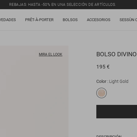
REBAJAS: HASTA -50% EN UNA SELECCIÓN DE ARTÍCULOS.
VEDADES
PRÊT-À-PORTER
BOLSOS
ACCESORIOS
SESSÙN 
BOLSO
DIVINO
MIRA EL LOOK
195 €
Color
Light Gold
DESCRIPCIÓN