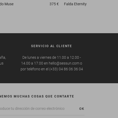
ido
Muse
375 €
Falda
Eternity
SERVICIO AL CLIENTE
aña,
De lunes a viernes de 11.00 a 12.00 -
tus
14.00 a 17.00 en hello@sessun.com o
por teléfono en el (+33) 04 86 06 36 04
NEMOS MUCHAS COSAS QUE CONTARTE
OK