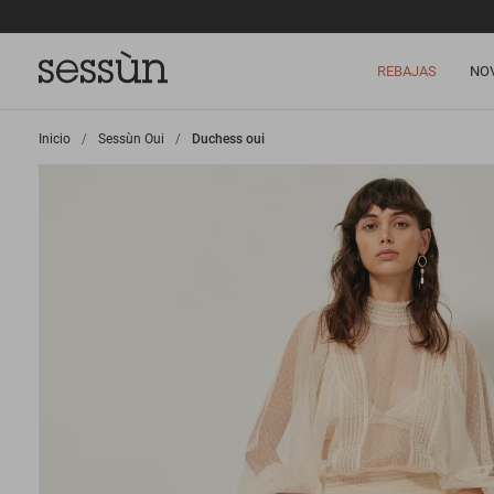
REBAJAS
NO
Inicio
>
Sessùn Oui
>
Duchess oui