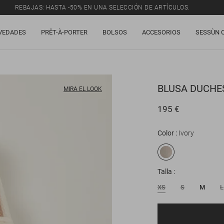
REBAJAS: HASTA -50% EN UNA SELECCIÓN DE ARTÍCULOS.
VEDADES
PRÊT-À-PORTER
BOLSOS
ACCESORIOS
SESSÙN 
BLUSA
DUCHES
MIRA EL LOOK
195 €
Color
Ivory
Talla
XS
S
M
L
Correo electrónico