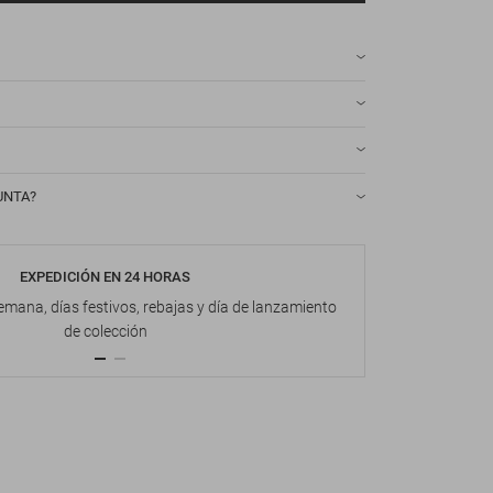
UNTA?
EXPEDICIÓN EN 24 HORAS
DEVOL
emana, días festivos, rebajas y día de lanzamiento
Hasta 1
de colección