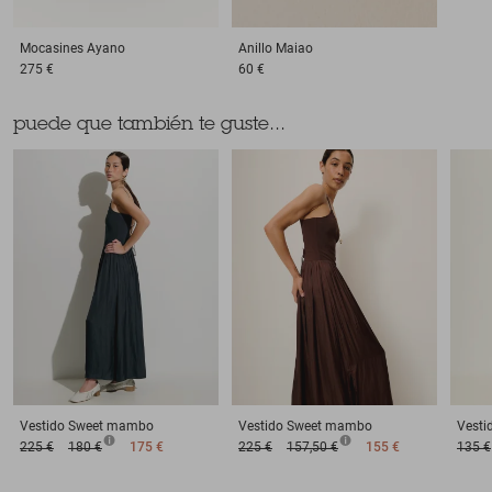
Mocasines
Ayano
Anillo
Maiao
275 €
60 €
puede que también te guste...
Vestido
Sweet mambo
Vestido
Sweet mambo
Vesti
225 €
180 €
175 €
225 €
157,50 €
155 €
135 €