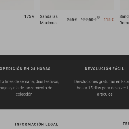
175 €
Sandalias
Sand
245 €
122,50 €
115 €
Maximus
Romu
EXPEDICIÓN EN 24 HORAS
DEVOLUCIÓN FÁCIL
to fines de semana, días festivos,
Devoluciones gratuitas en Esp
bajas y día de lanzamiento de
hasta 15 días para devolver 
colección
artículos
TE
INFORMACIÓN LEGAL