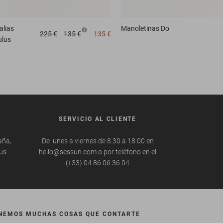
alias
Manoletinas
Do
225 €
135 €
135 €
lus
SERVICIO AL CLIENTE
aña,
De lunes a viernes de 8.30 a 18.00 en
tus
hello@sessun.com o por teléfono en el
(+33) 04 86 06 36 04
NEMOS MUCHAS COSAS QUE CONTARTE