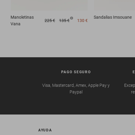
Manoletinas
Sandalias
Imsouane
225 €
135 €
130 €
Vana
PAGO SEGURO
Visa, Mastercard, Amex, Apple Pay y
Excep
Paypal
re
AYUDA