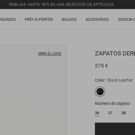
REBAJAS: HASTA -50% EN UNA SELECCIÓN DE ARTÍCULOS.
VEDADES
PRÊT-À-PORTER
BOLSOS
ACCESORIOS
SESSÙN 
ZAPATOS DER
MIRA EL LOOK
275 €
Color
Black Leather
Número de zapato
36
37
38