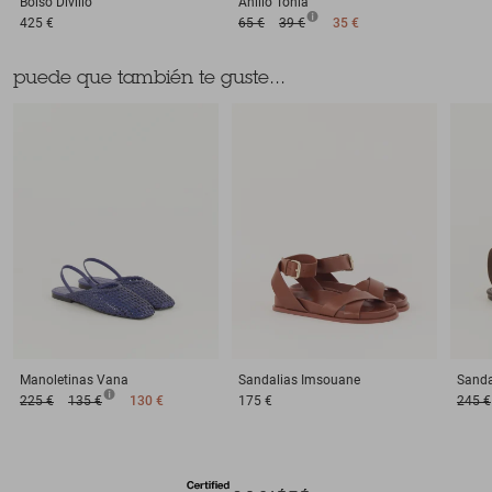
Bolso
Divilio
Anillo
Tonia
425 €
65 €
39 €
35 €
puede que también te guste...
Manoletinas
Vana
Sandalias
Imsouane
Sanda
225 €
135 €
130 €
175 €
245 €