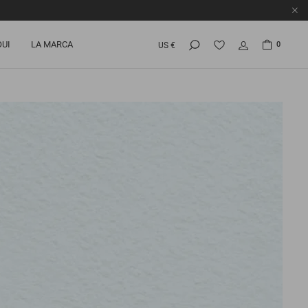
OUI
LA MARCA
0
US €