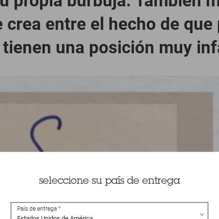
u propia burbuja. También m
 crea entre el hecho de que
 tienen una posición muy infa
seleccione su país de entrega
País de entrega