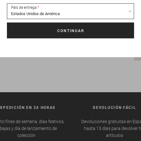
País de entrega
EXPEDICIÓN EN 24 HORAS
DEVOLUCIÓN FÁCIL
to fines de semana, días festivos,
Devoluciones gratuitas en Esp
bajas y día de lanzamiento de
hasta 15 días para devolver 
colección
artículos