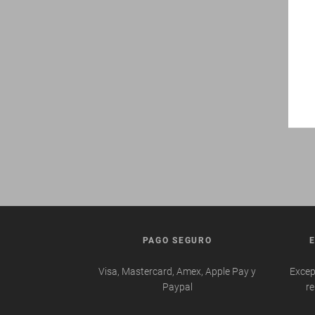
PAGO SEGURO
Visa, Mastercard, Amex, Apple Pay y
Excep
Paypal
re