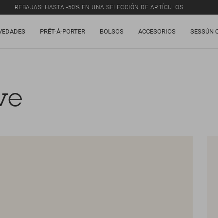
REBAJAS: HASTA -50% EN UNA SELECCIÓN DE ARTÍCULOS.
VEDADES
PRÊT-À-PORTER
BOLSOS
ACCESORIOS
SESSÙN 
ve