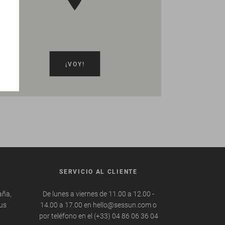
¡VOY!
SERVICIO AL CLIENTE
aña,
De lunes a viernes de 11.00 a 12.00 -
tus
14.00 a 17.00 en hello@sessun.com o
por teléfono en el (+33) 04 86 06 36 04