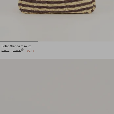
1
2
3
Bolso
Grande maeluz
275 €
220 €
220 €