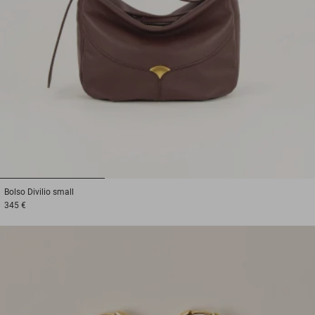
1
2
3
Bolso
Divilio small
345 €