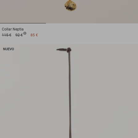
1
2
3
Collar
Neptia
115 €
92 €
85 €
NUEVO