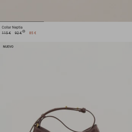
1
2
3
Collar
Neptia
115 €
92 €
85 €
NUEVO