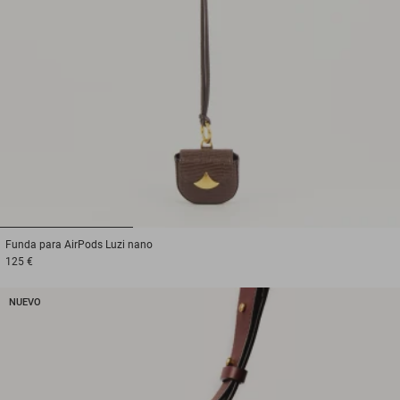
1
2
3
Funda para AirPods
Luzi nano
125 €
NUEVO