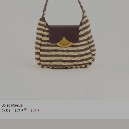
1
2
3
Bolso
Maeluz
245 €
147 €
145 €