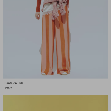
Pantalón
Elda
195 €