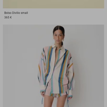
Bolso
Divilio small
365 €