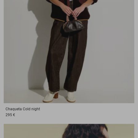
Chaqueta
Cold night
295 €