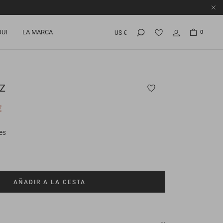
OUI
LA MARCA
0
US €
Z
€
es
AÑADIR A LA CESTA