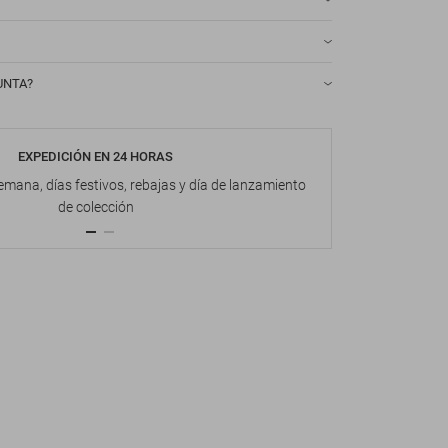
UNTA?
EXPEDICIÓN EN 24 HORAS
DEVOL
emana, días festivos, rebajas y día de lanzamiento
Hasta 1
de colección