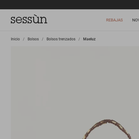
REBAJAS
NO
Inicio
>
Bolsos
>
Bolsos trenzados
>
Maeluz