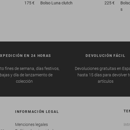
175 €
Bolso
Luna clutch
225 €
Bols
s
EXPEDICIÓN EN 24 HORAS
DEVOLUCIÓN FÁCIL
to fines de semana, días festivos,
Devoluciones gratuitas en Esp
bajas y día de lanzamiento de
hasta 15 días para devolver 
colección
artículos
TE
INFORMACIÓN LEGAL
Menciones legales