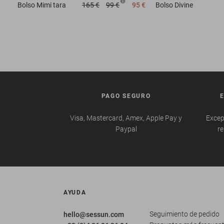
Bolso
Mimi tara
165 €
99 €
95 €
Bolso
Divine
PAGO SEGURO
Visa, Mastercard, Amex, Apple Pay y
Excep
Paypal
re
AYUDA
Seguimiento de pedido
hello@sessun.com