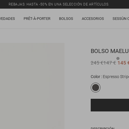
REBAJAS: HASTA -50% EN UNA SELECCIÓN DE ARTÍCULOS.
VEDADES
PRÊT-À-PORTER
BOLSOS
ACCESORIOS
SESSÙN 
BOLSO
MAELU
245 €
147 €
145 
Color
Espresso Strip
DESCRIPCIÓN