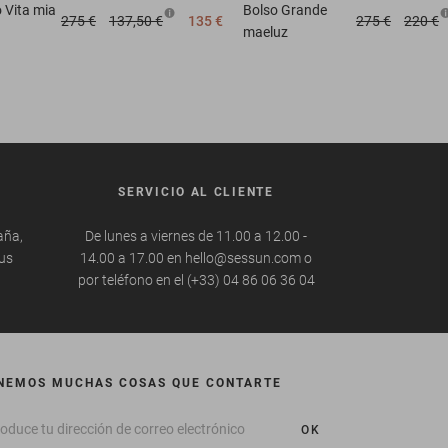
o
Vita mia
Bolso
Grande
275 €
137,50 €
135 €
275 €
220 €
maeluz
SERVICIO AL CLIENTE
aña,
De lunes a viernes de 11.00 a 12.00 -
tus
14.00 a 17.00 en hello@sessun.com o
por teléfono en el (+33) 04 86 06 36 04
NEMOS MUCHAS COSAS QUE CONTARTE
OK