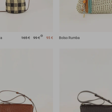
ra
165 €
99 €
95 €
Bolso
Rumba