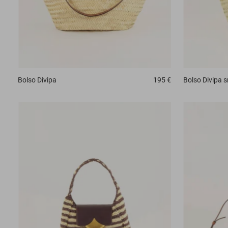
Bolso
Divipa
195 €
Bolso
Divipa s