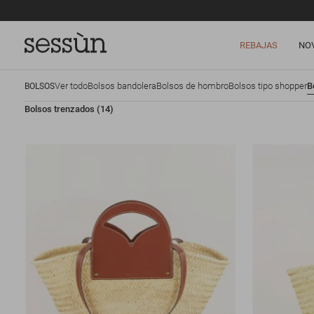
REBAJAS
NO
Ver todo
Bolsos bandolera
Bolsos de hombro
Bolsos tipo shopper
B
BOLSOS
Bolsos trenzados
(14)