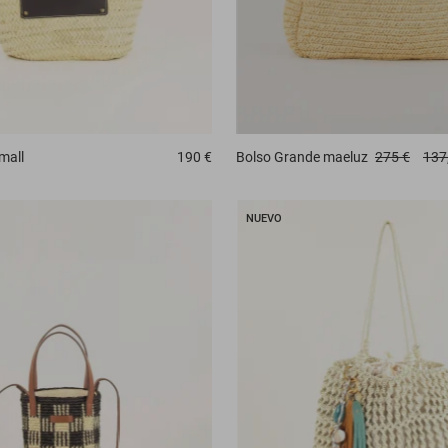
mall
190 €
Bolso
Grande maeluz
275 €
137
NUEVO