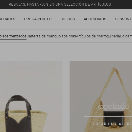
REBAJAS: HASTA -50% EN UNA SELECCIÓN DE ARTÍCULOS.
VEDADES
PRÊT-À-PORTER
BOLSOS
ACCESORIOS
SESSÙN 
olsos trenzados
Carteras de mano
Bolsos mini
Artículos de marroquinería
Colgant
agotado
CREAR UNA ALER