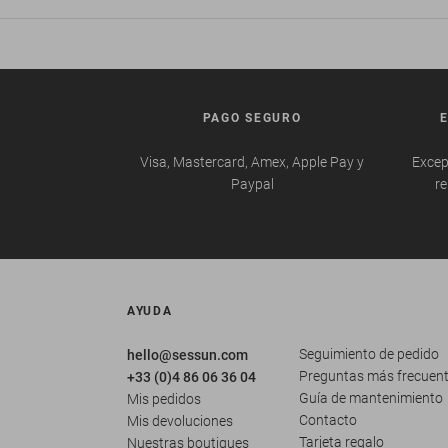
PAGO SEGURO
Visa, Mastercard, Amex, Apple Pay y
Excep
Paypal
re
AYUDA
Seguimiento de pedido
hello@sessun.com
Preguntas más frecuen
+33 (0)4 86 06 36 04
Guía de mantenimiento
Mis pedidos
Contacto
Mis devoluciones
Tarjeta regalo
Nuestras boutiques