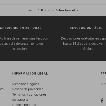
Inicio
>
Bolsos
>
Bolsos trenzados
EXPEDICIÓN EN 24 HORAS
DEVOLUCIÓN FÁCIL
to fines de semana, días festivos,
Devoluciones gratuitas en Esp
bajas y día de lanzamiento de
hasta 15 días para devolver 
colección
artículos
TE
INFORMACIÓN LEGAL
Menciones legales
tes
Política de privacidad
Términos y condiciones
de compra
Únete a nosotros