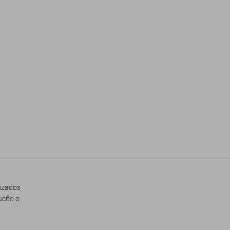
enzados
queño o