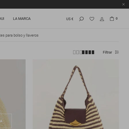
OUI
LA MARCA
0
US €
es para bolso y llaveros
Filtrar
TA