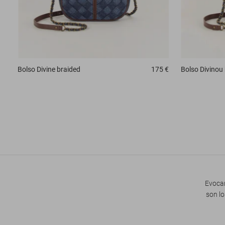
Bolso
Divine braided
175 €
Bolso
Divinou
Evocan
son lo