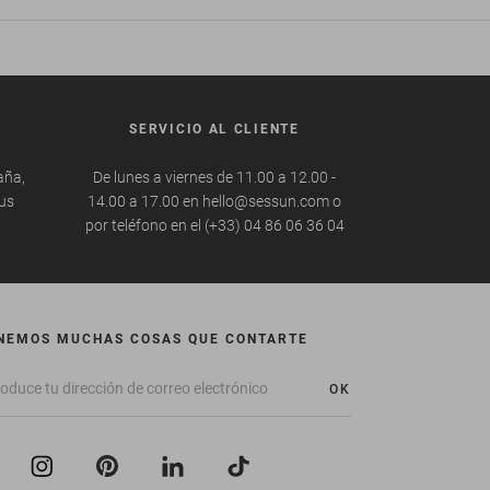
SERVICIO AL CLIENTE
aña,
De lunes a viernes de 11.00 a 12.00 -
tus
14.00 a 17.00 en hello@sessun.com o
por teléfono en el (+33) 04 86 06 36 04
NEMOS MUCHAS COSAS QUE CONTARTE
OK