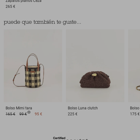
Zapatos planos
Ceza
265 €
puede que también te guste...
Bolso
Mimi tara
Bolso
Luna clutch
Bolso
165 €
99 €
95 €
225 €
175 €