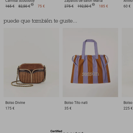
Camisa
Scoutiboy
Zapatos de salón
Marta
Anillo
165 €
82,50 €
75 €
275 €
192,50 €
185 €
60 €
puede que también te guste...
Bolso
Divine
Bolso
Tito nati
Bolso
175 €
35 €
225 €