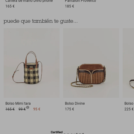
Cartera de mano
Divio phone
Pantalón
Provenco
165 €
185 €
puede que también te guste...
Bolso
Mimi tara
Bolso
Divine
Bolso
165 €
99 €
95 €
175 €
225 €