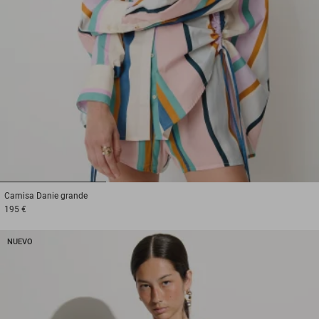
1
2
3
Camisa
Danie grande
195 €
NUEVO