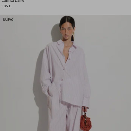
Camisa
Danie
185 €
NUEVO