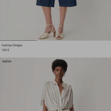
1
2
3
Camisa
Orregia
145 €
NUEVO