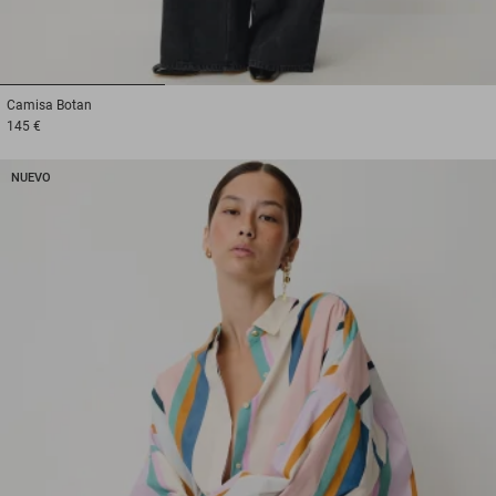
1
2
3
Camisa
Botan
145 €
NUEVO