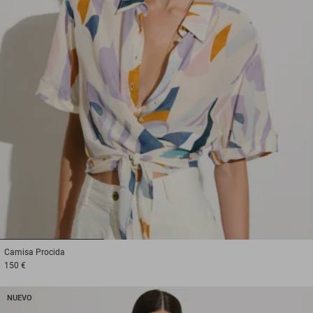
1
2
3
Camisa
Procida
150 €
NUEVO