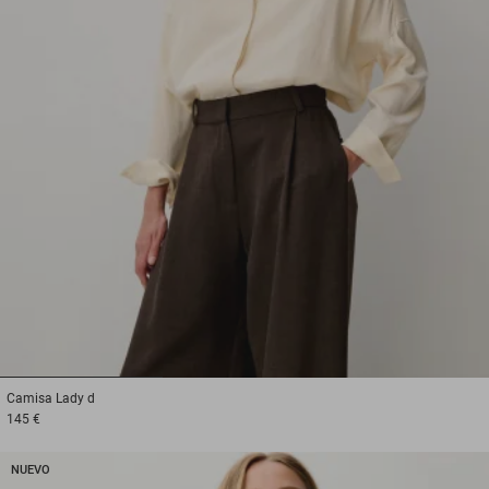
1
2
3
Camisa
Lady d
145 €
NUEVO