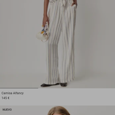
1
2
3
Camisa
Alfancy
145 €
NUEVO